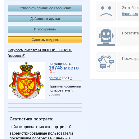
Черный Ларик
Лелька-
Этот блог
Отправить приватное сообщение
блогеров
.
Добавить в друзья
Игнорировать
nnnadja
loginn
Посетит
Сделать подарок
Покупаем вместе: БОЛЬШОЙ ШОПИНГ
(взрослый)
НаТаня
Alenok
Посмотре
популярность:
16748 место
-1 ↓
рейтинг
1631
?
VeraDay
В_Одно
Привилегированный
пользователь
5
уровня
мельник52
пило
Статистика портрета:
сейчас просматривают портрет - 0
зарегистрированные пользователи
посетившие портрет за 7 дней - 0