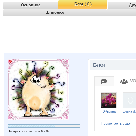
Блог
( 0 )
Основное
Др
Шпионаж
Блог
330
К@трина
Еле
Посмотреть ещё
Портрет заполнен на 65 %