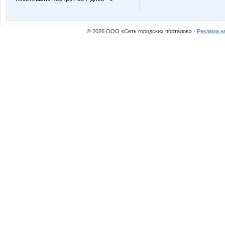
Olga_s
Алчёно
© 2026 ООО «Сеть городских порталов» ·
Реклама н
*Январь*
Эл
Надия
tarabu
miss24
МРИУК
vielena
оксюш